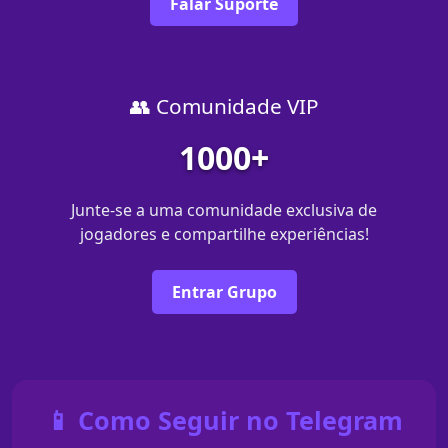
Falar Suporte
👥 Comunidade VIP
1000+
Junte-se a uma comunidade exclusiva de
jogadores e compartilhe experiências!
Entrar Grupo
📱 Como Seguir no Telegram