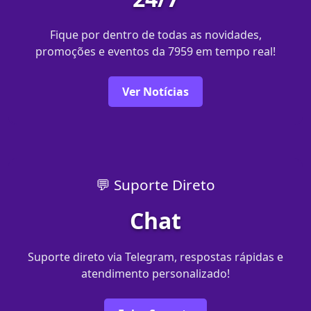
Fique por dentro de todas as novidades,
promoções e eventos da 7959 em tempo real!
Ver Notícias
💬 Suporte Direto
Chat
Suporte direto via Telegram, respostas rápidas e
atendimento personalizado!