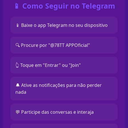
📱 Como Seguir no Telegram
📱 Baixe o app Telegram no seu dispositivo
🔍 Procure por "@78TT APPOficial"
👆 Toque em "Entrar" ou "Join"
🔔 Ative as notificações para não perder
nada
💬 Participe das conversas e interaja