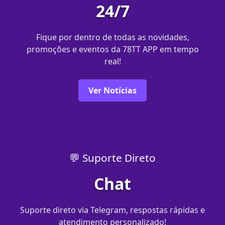
24/7
Fique por dentro de todas as novidades,
promoções e eventos da 78TT APP em tempo
real!
Ver Notícias
💬 Suporte Direto
Chat
Suporte direto via Telegram, respostas rápidas e
atendimento personalizado!