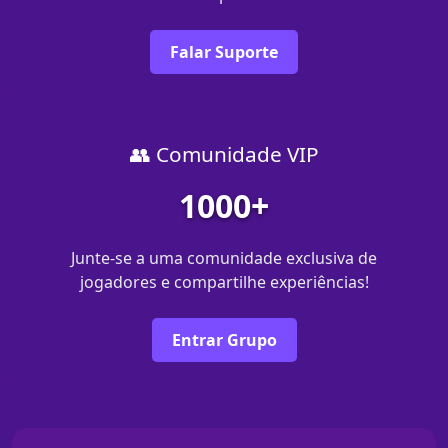
Falar Suporte
👥 Comunidade VIP
1000+
Junte-se a uma comunidade exclusiva de
jogadores e compartilhe experiências!
Entrar Grupo