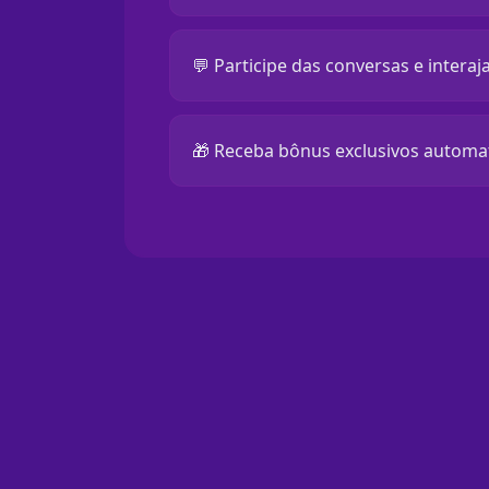
💬 Participe das conversas e interaj
🎁 Receba bônus exclusivos autom