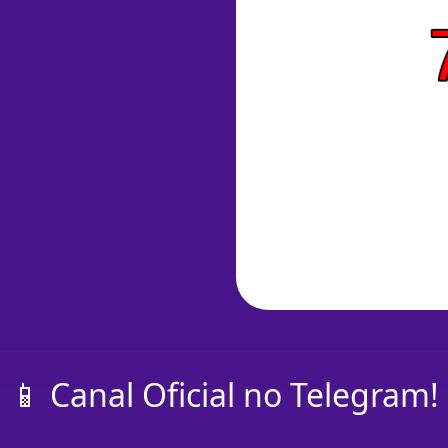
📱 Canal Oficial no Telegram!