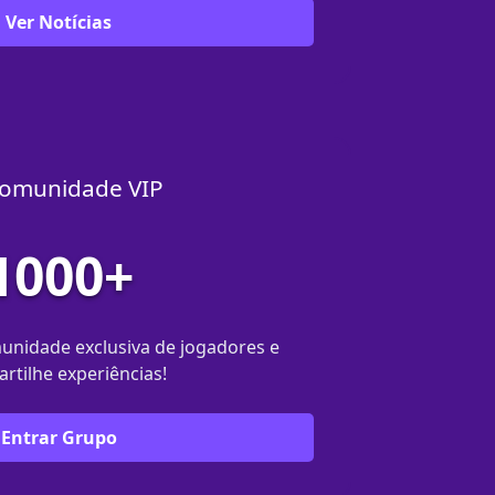
Ver Notícias
Comunidade VIP
1000+
unidade exclusiva de jogadores e
rtilhe experiências!
Entrar Grupo