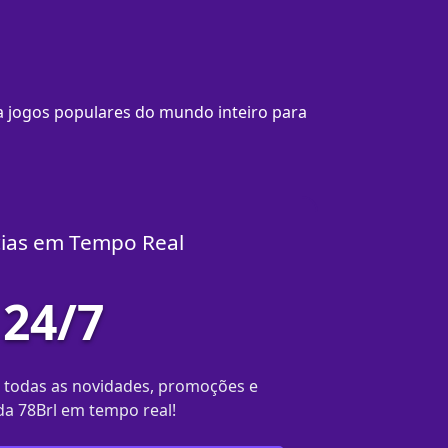
ra jogos populares do mundo inteiro para
cias em Tempo Real
24/7
e todas as novidades, promoções e
da 78Brl em tempo real!