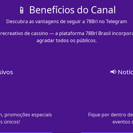
📱 Benefícios do Canal
Descubra as vantagens de seguir a 78Brl no Telegram
recreativo de cassino — a plataforma 78Brl Brasil incorpo
agradar todos os públicos.
sivos
📢 Notí
m, promoções especiais
Fique por dentro d
s únicos!
eventos 