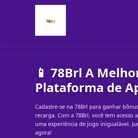
📱 78Brl A Melho
Plataforma de A
Cadastre-se na 78Brl para ganhar bônu
recarga. Com a 78Brl, você tem acesso a
uma experiência de jogo inigualável. J
agora!