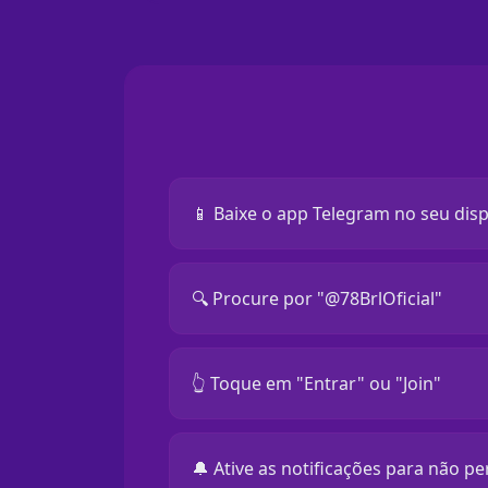
📱 Baixe o app Telegram no seu disp
🔍 Procure por "@78BrlOficial"
👆 Toque em "Entrar" ou "Join"
🔔 Ative as notificações para não p