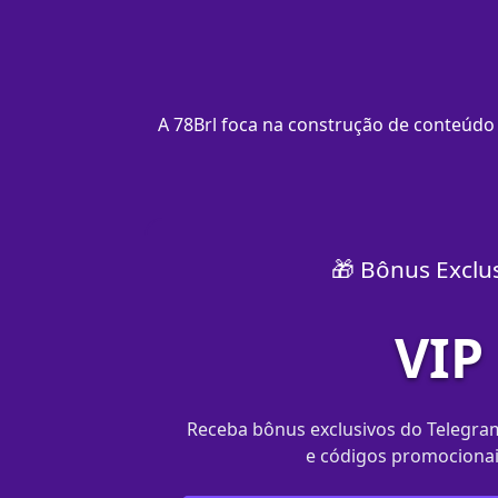
A 78Brl foca na construção de conteúdo 
🎁 Bônus Exclu
VIP
Receba bônus exclusivos do Telegra
e códigos promocionai