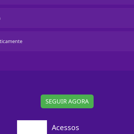
a
aticamente
SEGUIR AGORA
Acessos