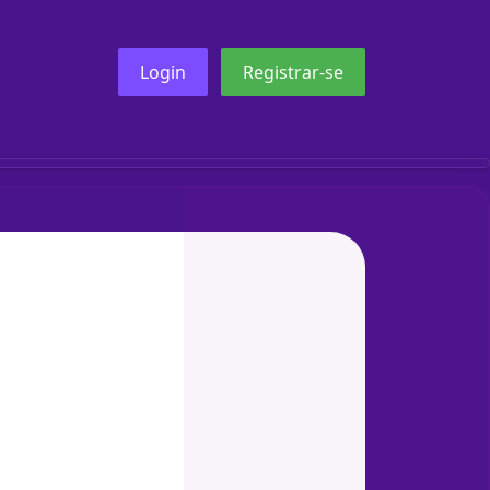
Login
Registrar-se