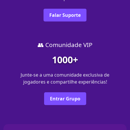
Falar Suporte
👥 Comunidade VIP
1000+
Junte-se a uma comunidade exclusiva de
jogadores e compartilhe experiências!
Entrar Grupo