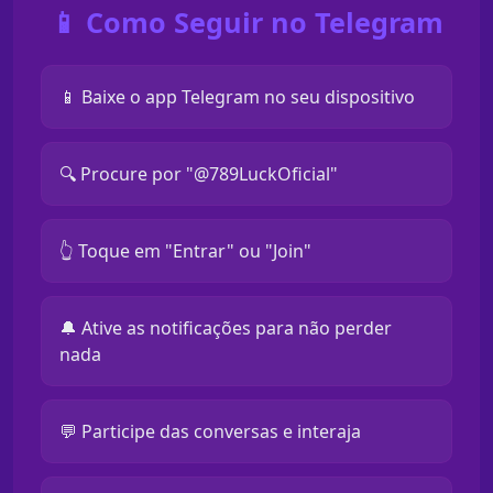
📱 Como Seguir no Telegram
📱 Baixe o app Telegram no seu dispositivo
🔍 Procure por "@789LuckOficial"
👆 Toque em "Entrar" ou "Join"
🔔 Ative as notificações para não perder
nada
💬 Participe das conversas e interaja