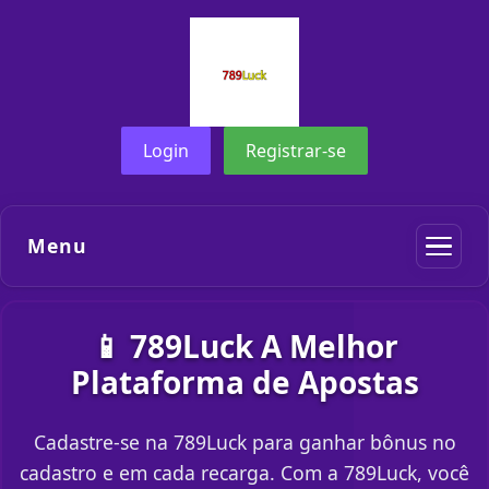
Login
Registrar-se
Menu
📱 789Luck A Melhor
Plataforma de Apostas
Cadastre-se na 789Luck para ganhar bônus no
cadastro e em cada recarga. Com a 789Luck, você