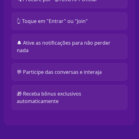
👆 Toque em "Entrar" ou "Join"
🔔 Ative as notificações para não perder
nada
💬 Participe das conversas e interaja
🎁 Receba bônus exclusivos
automaticamente