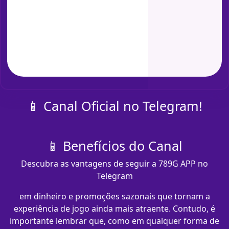
📱 Canal Oficial no Telegram!
📱 Benefícios do Canal
Descubra as vantagens de seguir a 789G APP no
Telegram
em dinheiro e promoções sazonais que tornam a
experiência de jogo ainda mais atraente. Contudo, é
importante lembrar que, como em qualquer forma de