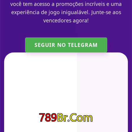
você tem acesso a promoções incríveis e uma
experiência de jogo inigualável. Junte-se aos
vencedores agora!
SEGUIR NO TELEGRAM