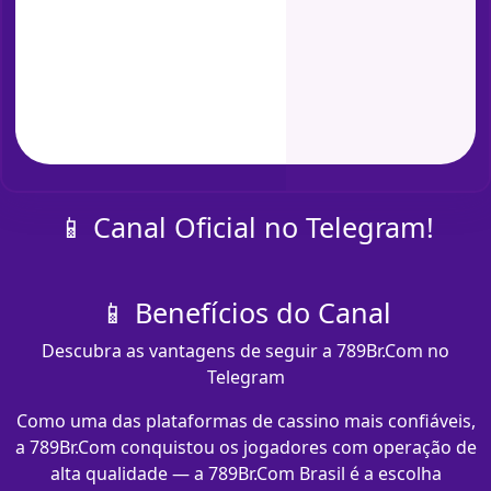
📱 Canal Oficial no Telegram!
📱 Benefícios do Canal
Descubra as vantagens de seguir a 789Br.Com no
Telegram
Como uma das plataformas de cassino mais confiáveis,
a 789Br.Com conquistou os jogadores com operação de
alta qualidade — a 789Br.Com Brasil é a escolha