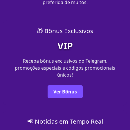
preferida de muitos.
🎁 Bônus Exclusivos
VIP
Receba bônus exclusivos do Telegram,
promoções especiais e códigos promocionais
únicos!
Ver Bônus
📢 Notícias em Tempo Real