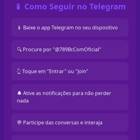
📱 Como Seguir no Telegram
📱 Baixe o app Telegram no seu dispositivo
🔍 Procure por "@789Br.ComOficial"
👆 Toque em "Entrar" ou "Join"
🔔 Ative as notificações para não perder
nada
💬 Participe das conversas e interaja