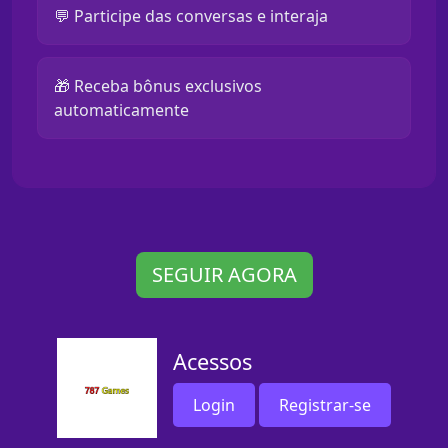
💬 Participe das conversas e interaja
🎁 Receba bônus exclusivos
automaticamente
SEGUIR AGORA
Acessos
Login
Registrar-se