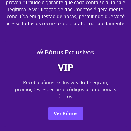
prevenir fraude e garante que cada conta seja única e
legítima. A verificação de documentos é geralmente
concluída em questão de horas, permitindo que você
acesse todos os recursos da plataforma rapidamente.
🎁 Bônus Exclusivos
VIP
Receba bônus exclusivos do Telegram,
promoções especiais e códigos promocionais
únicos!
Ver Bônus