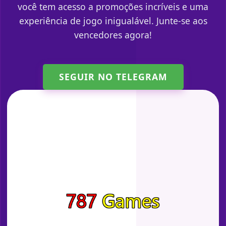
você tem acesso a promoções incríveis e uma
experiência de jogo inigualável. Junte-se aos
vencedores agora!
SEGUIR NO TELEGRAM