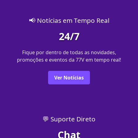
📢 Notícias em Tempo Real
24/7
Fique por dentro de todas as novidades,
promoções e eventos da 77V em tempo real!
Ver Notícias
💬 Suporte Direto
Chat