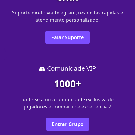
Suporte direto via Telegram, respostas rápidas e
atendimento personalizado!
Falar Suporte
👥 Comunidade VIP
1000+
Junte-se a uma comunidade exclusiva de
jogadores e compartilhe experiências!
Entrar Grupo