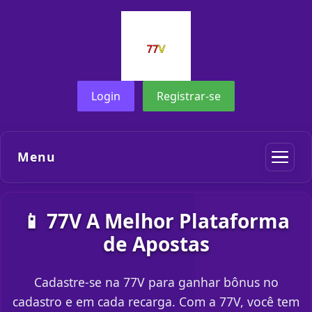
Login
Registrar-se
Menu
📱 77V A Melhor Plataforma
de Apostas
Cadastre-se na 77V para ganhar bônus no
cadastro e em cada recarga. Com a 77V, você tem