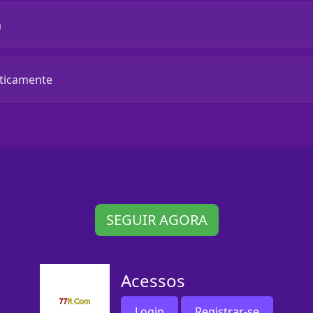
a
aticamente
SEGUIR AGORA
Acessos
Login
Registrar-se