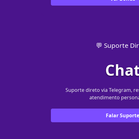
💬 Suporte Di
Cha
Suporte direto via Telegram, r
atendimento persona
Falar Suport