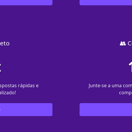
reto
👥 
t
espostas rápidas e
Junte-se a uma com
lizado!
compa
e