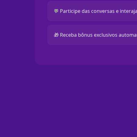
💬 Participe das conversas e interaj
🎁 Receba bônus exclusivos autom