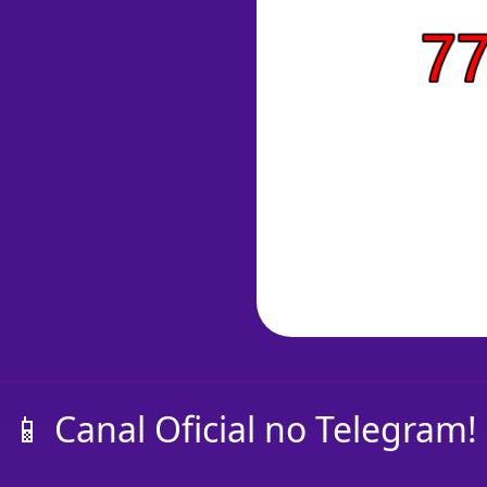
📱 Canal Oficial no Telegram!