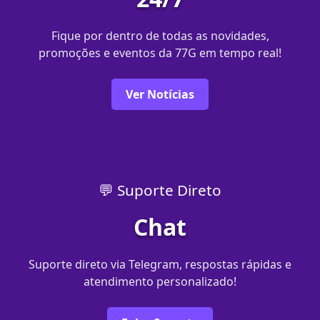
Fique por dentro de todas as novidades,
promoções e eventos da 77G em tempo real!
Ver Notícias
💬 Suporte Direto
Chat
Suporte direto via Telegram, respostas rápidas e
atendimento personalizado!