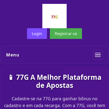
Login
Registrar-se
Menu
📱 77G A Melhor Plataforma
de Apostas
Cadastre-se na 77G para ganhar bônus no
cadastro e em cada recarga. Com a 77G, você tem