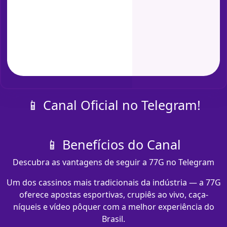
📱 Canal Oficial no Telegram!
📱 Benefícios do Canal
Descubra as vantagens de seguir a 77G no Telegram
Um dos cassinos mais tradicionais da indústria — a 77G
oferece apostas esportivas, crupiês ao vivo, caça-
níqueis e vídeo pôquer com a melhor experiência do
Brasil.