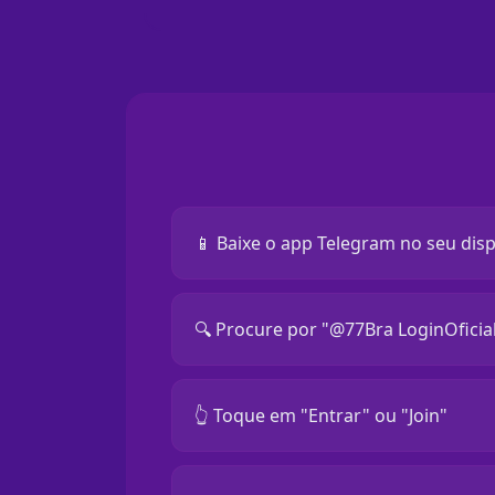
📱 Baixe o app Telegram no seu disp
🔍 Procure por "@77Bra LoginOficia
👆 Toque em "Entrar" ou "Join"