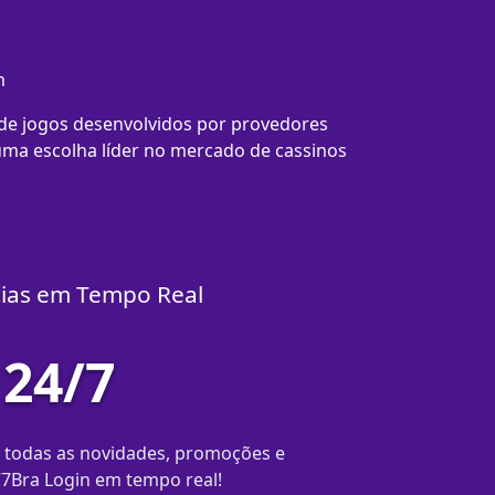
m
 de jogos desenvolvidos por provedores
 uma escolha líder no mercado de cassinos
cias em Tempo Real
24/7
e todas as novidades, promoções e
77Bra Login em tempo real!