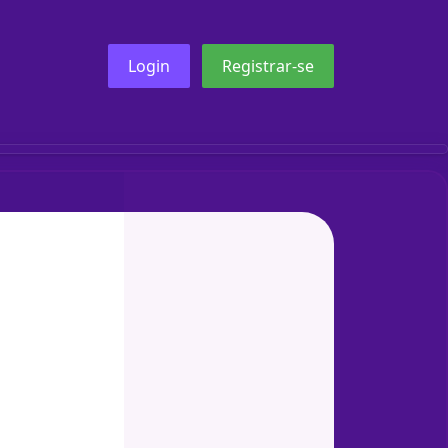
Login
Registrar-se