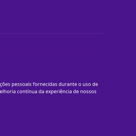
ções pessoais fornecidas durante o uso de
elhoria contínua da experiência de nossos