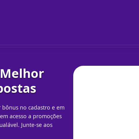
 Melhor
postas
r bônus no cadastro e em
 tem acesso a promoções
ualável. Junte-se aos