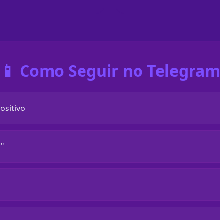
📱 Como Seguir no Telegram
ositivo
l"