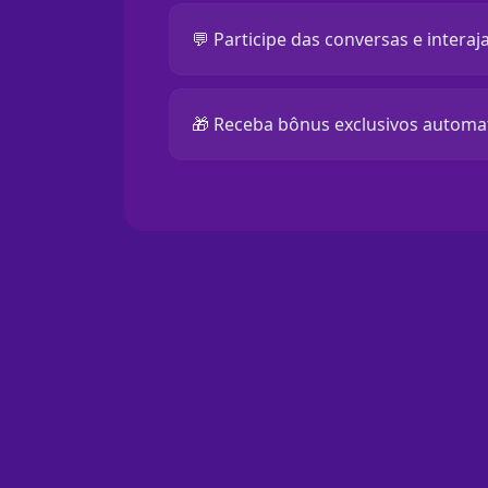
💬 Participe das conversas e interaj
🎁 Receba bônus exclusivos autom