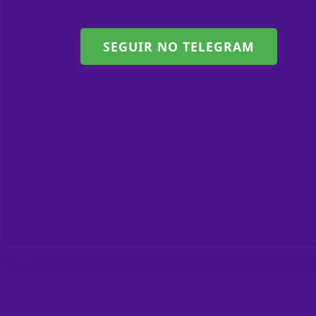
SEGUIR NO TELEGRAM