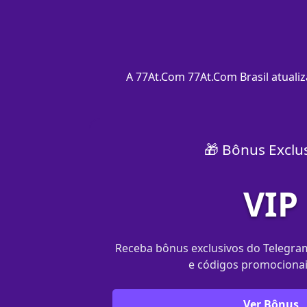
A 77At.Com 77At.Com Brasil atuali
🎁 Bônus Exclu
VIP
Receba bônus exclusivos do Telegra
e códigos promocionai
Ver Bônus