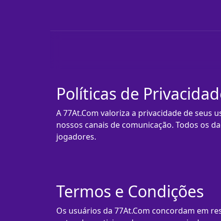
Políticas de Privacida
A 77At.Com valoriza a privacidade de seus 
nossos canais de comunicação. Todos os dad
jogadores.
Termos e Condições
Os usuários da 77At.Com concordam em resp