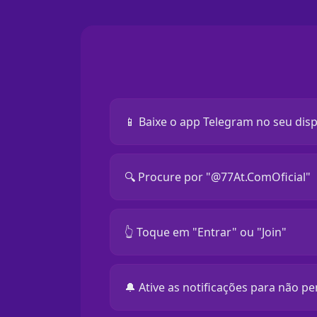
📱 Baixe o app Telegram no seu disp
🔍 Procure por "@77At.ComOficial"
👆 Toque em "Entrar" ou "Join"
🔔 Ative as notificações para não p