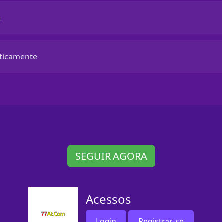
a
aticamente
SEGUIR AGORA
Acessos
Login
Registrar-se