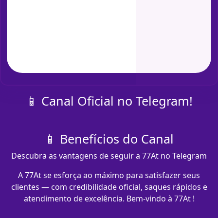
📱 Canal Oficial no Telegram!
📱 Benefícios do Canal
Descubra as vantagens de seguir a 77At no Telegram
A 77At se esforça ao máximo para satisfazer seus
clientes — com credibilidade oficial, saques rápidos e
atendimento de excelência. Bem-vindo à 77At !