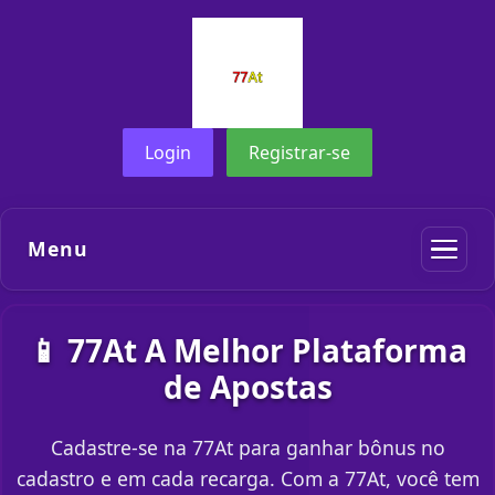
Login
Registrar-se
Menu
📱 77At A Melhor Plataforma
de Apostas
Cadastre-se na 77At para ganhar bônus no
cadastro e em cada recarga. Com a 77At, você tem