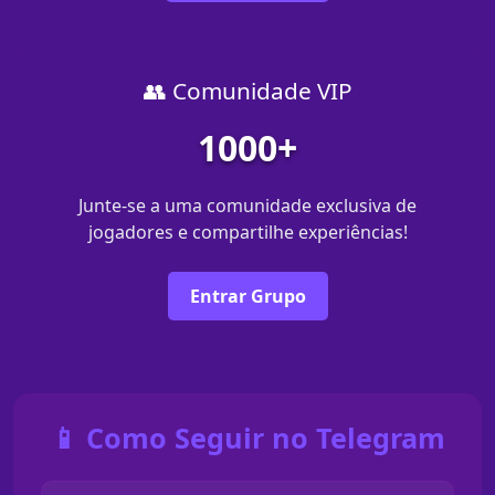
👥 Comunidade VIP
1000+
Junte-se a uma comunidade exclusiva de
jogadores e compartilhe experiências!
Entrar Grupo
📱 Como Seguir no Telegram