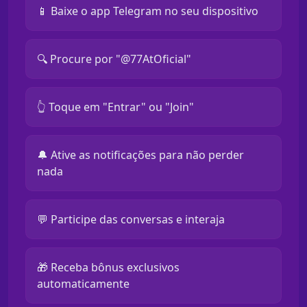
📱 Baixe o app Telegram no seu dispositivo
🔍 Procure por "@77AtOficial"
👆 Toque em "Entrar" ou "Join"
🔔 Ative as notificações para não perder
nada
💬 Participe das conversas e interaja
🎁 Receba bônus exclusivos
automaticamente