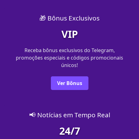
🎁 Bônus Exclusivos
VIP
Receba bônus exclusivos do Telegram,
promoções especiais e códigos promocionais
únicos!
Ver Bônus
📢 Notícias em Tempo Real
24/7