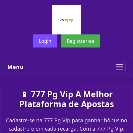
Login
Registrar-se
Menu
📱 777 Pg Vip A Melhor
Plataforma de Apostas
Cadastre-se na 777 Pg Vip para ganhar bônus no
cadastro e em cada recarga. Com a 777 Pg Vip,