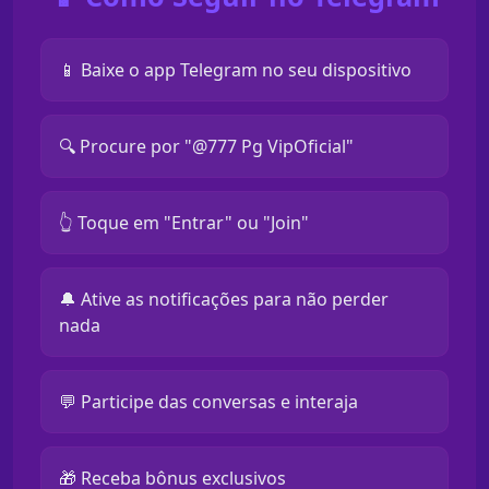
📱 Baixe o app Telegram no seu dispositivo
🔍 Procure por "@777 Pg VipOficial"
👆 Toque em "Entrar" ou "Join"
🔔 Ative as notificações para não perder
nada
💬 Participe das conversas e interaja
🎁 Receba bônus exclusivos