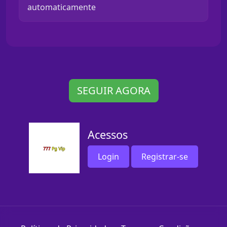
automaticamente
SEGUIR AGORA
Acessos
Login
Registrar-se