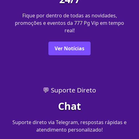
Fique por dentro de todas as novidades,
promoções e eventos da 777 Pg Vip em tempo
real!
Ver Notícias
💬 Suporte Direto
Chat
Suporte direto via Telegram, respostas rápidas e
atendimento personalizado!