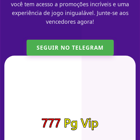
você tem acesso a promoções incríveis e uma
experiência de jogo inigualável. Junte-se aos
vencedores agora!
SEGUIR NO TELEGRAM