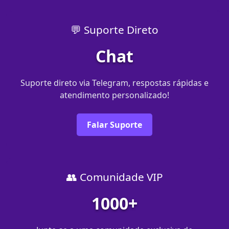
💬 Suporte Direto
Chat
Suporte direto via Telegram, respostas rápidas e
atendimento personalizado!
Falar Suporte
👥 Comunidade VIP
1000+