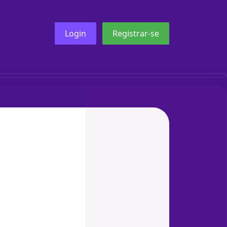
Login
Registrar-se