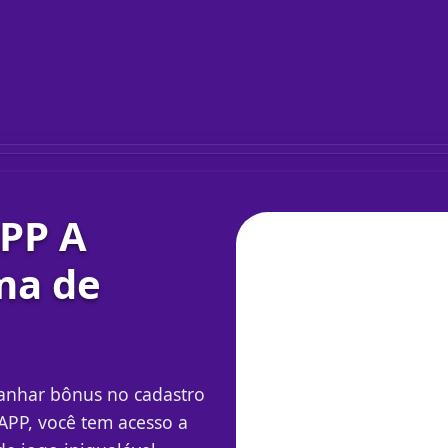
PP A
ma de
anhar bônus no cadastro
PP, você tem acesso a