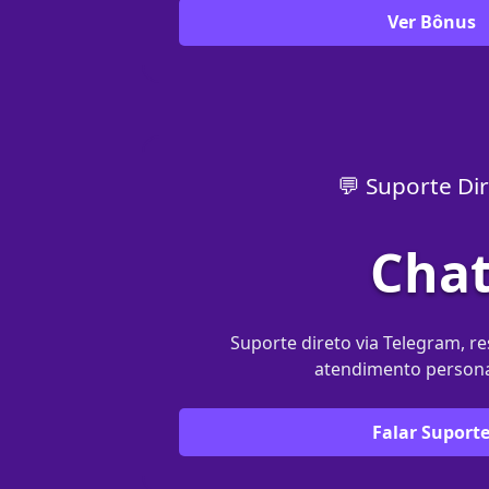
Ver Bônus
💬 Suporte Di
Cha
Suporte direto via Telegram, r
atendimento persona
Falar Suport