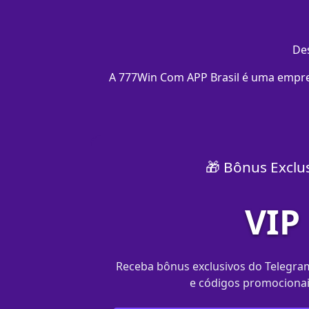
De
A 777Win Com APP Brasil é uma empres
🎁 Bônus Exclu
VIP
Receba bônus exclusivos do Telegra
e códigos promocionai