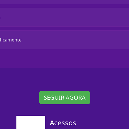
a
aticamente
SEGUIR AGORA
Acessos