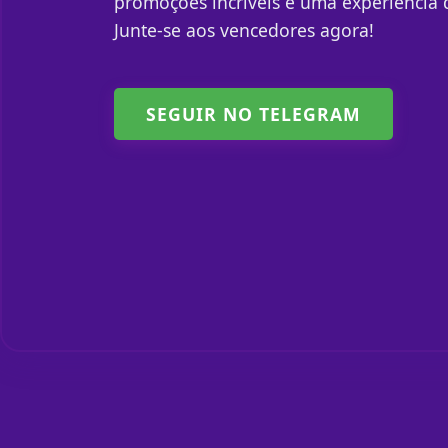
promoções incríveis e uma experiência d
Junte-se aos vencedores agora!
SEGUIR NO TELEGRAM