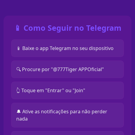
📱 Como Seguir no Telegram
📱 Baixe o app Telegram no seu dispositivo
🔍 Procure por "@777Tiger APPOficial"
👆 Toque em "Entrar" ou "Join"
🔔 Ative as notificações para não perder
nada