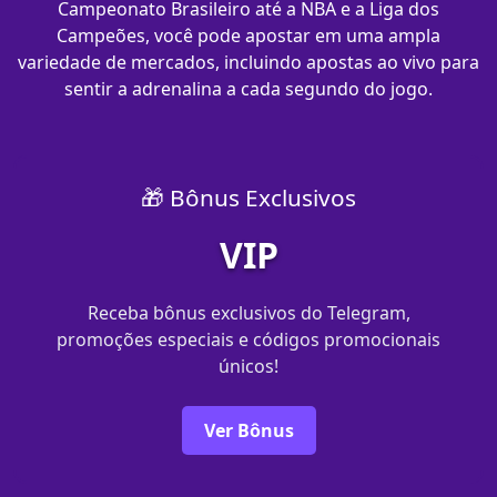
Campeonato Brasileiro até a NBA e a Liga dos
Campeões, você pode apostar em uma ampla
variedade de mercados, incluindo apostas ao vivo para
sentir a adrenalina a cada segundo do jogo.
🎁 Bônus Exclusivos
VIP
Receba bônus exclusivos do Telegram,
promoções especiais e códigos promocionais
únicos!
Ver Bônus