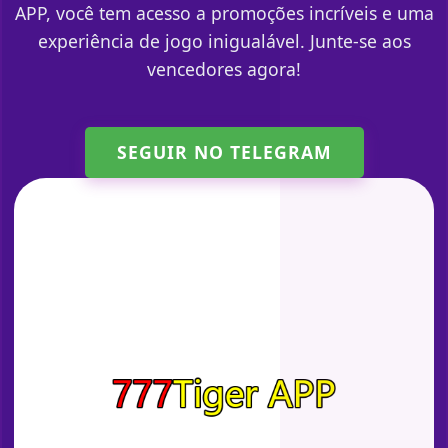
APP, você tem acesso a promoções incríveis e uma
experiência de jogo inigualável. Junte-se aos
vencedores agora!
SEGUIR NO TELEGRAM