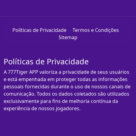
Políticas de Privacidade
Termos e Condições
Sitemap
Políticas de Privacidade
A 777Tiger APP valoriza a privacidade de seus usuários
e está empenhada em proteger todas as informações
pessoais fornecidas durante o uso de nossos canais de
comunicação. Todos os dados coletados são utilizados
exclusivamente para fins de melhoria contínua da
experiência de nossos jogadores.