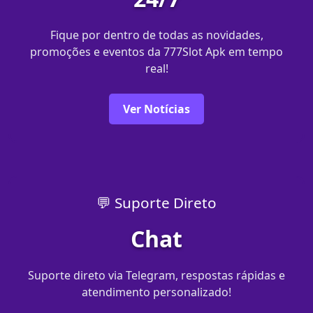
Fique por dentro de todas as novidades,
promoções e eventos da 777Slot Apk em tempo
real!
Ver Notícias
💬 Suporte Direto
Chat
Suporte direto via Telegram, respostas rápidas e
atendimento personalizado!