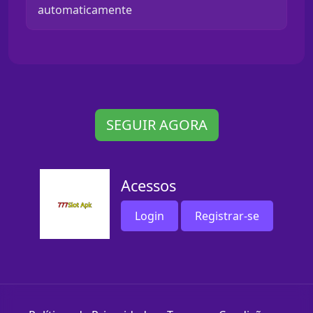
automaticamente
SEGUIR AGORA
Acessos
Login
Registrar-se