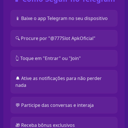
📱 Baixe o app Telegram no seu dispositivo
🔍 Procure por "@777Slot ApkOficial"
👆 Toque em "Entrar" ou "Join"
🔔 Ative as notificações para não perder
nada
💬 Participe das conversas e interaja
🎁 Receba bônus exclusivos