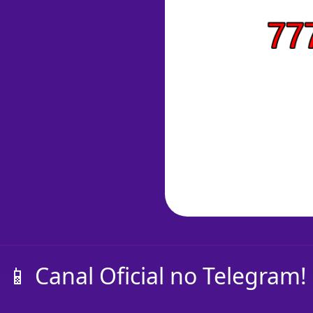
📱 Canal Oficial no Telegram!