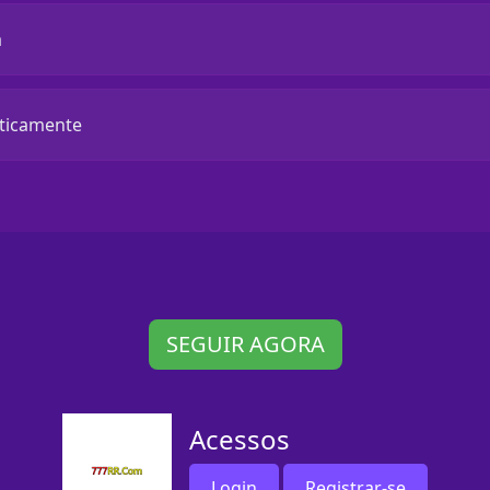
a
aticamente
SEGUIR AGORA
Acessos
Login
Registrar-se