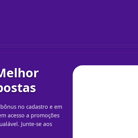
Melhor
postas
 bônus no cadastro e em
tem acesso a promoções
ualável. Junte-se aos