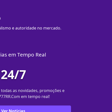
m
alismo e autoridade no mercado.
cias em Tempo Real
24/7
e todas as novidades, promoções e
777RR.Com em tempo real!
Ver Notícias