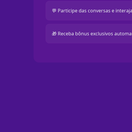
💬 Participe das conversas e interaj
🎁 Receba bônus exclusivos autom