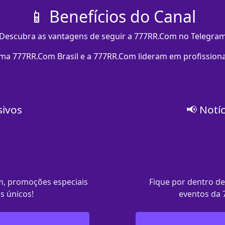
📱 Benefícios do Canal
Descubra as vantagens de seguir a 777RR.Com no Telegra
rma 777RR.Com Brasil e a 777RR.Com lideram em profission
sivos
📢 Notí
m, promoções especiais
Fique por dentro d
s únicos!
eventos da 