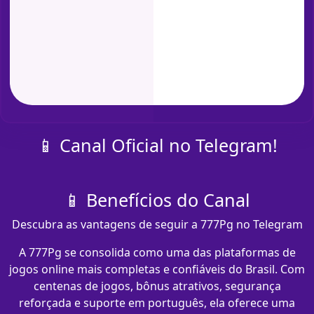
📱 Canal Oficial no Telegram!
📱 Benefícios do Canal
Descubra as vantagens de seguir a 777Pg no Telegram
A 777Pg se consolida como uma das plataformas de
jogos online mais completas e confiáveis do Brasil. Com
centenas de jogos, bônus atrativos, segurança
reforçada e suporte em português, ela oferece uma