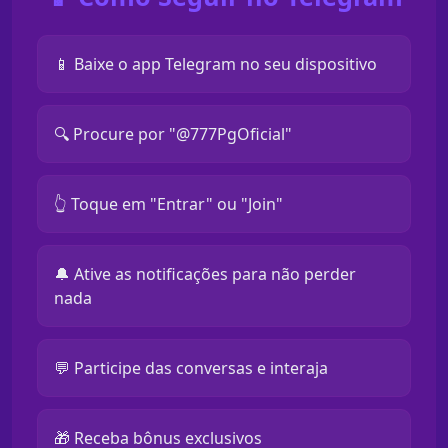
📱 Baixe o app Telegram no seu dispositivo
🔍 Procure por "@777PgOficial"
👆 Toque em "Entrar" ou "Join"
🔔 Ative as notificações para não perder
nada
💬 Participe das conversas e interaja
🎁 Receba bônus exclusivos