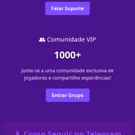
Falar Suporte
👥 Comunidade VIP
1000+
Junte-se a uma comunidade exclusiva de
jogadores e compartilhe experiências!
Entrar Grupo
📱 Como Seguir no Telegram