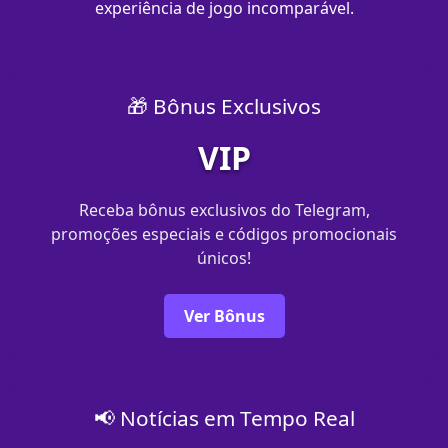
experiência de jogo incomparável.
🎁 Bônus Exclusivos
VIP
Receba bônus exclusivos do Telegram,
promoções especiais e códigos promocionais
únicos!
Ver Bônus
📢 Notícias em Tempo Real