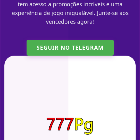
tem acesso a promoções incríveis e uma
experiência de jogo inigualável. Junte-se aos
vencedores agora!
SEGUIR NO TELEGRAM