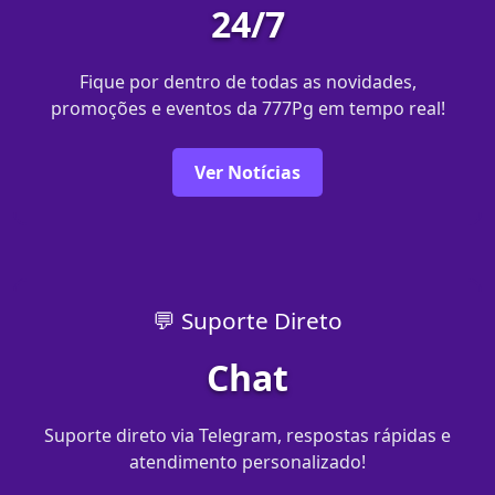
24/7
Fique por dentro de todas as novidades,
promoções e eventos da 777Pg em tempo real!
Ver Notícias
💬 Suporte Direto
Chat
Suporte direto via Telegram, respostas rápidas e
atendimento personalizado!