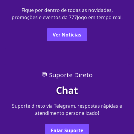
Fique por dentro de todas as novidades,
promoções e eventos da 777Jogo em tempo real!
Ver Notícias
💬 Suporte Direto
Chat
Suporte direto via Telegram, respostas rápidas e
atendimento personalizado!
Falar Suporte