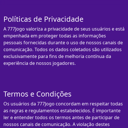
Políticas de Privacidade
A 777Jogo valoriza a privacidade de seus usuários e está
empenhada em proteger todas as informações
pessoais fornecidas durante o uso de nossos canais de
comunicação. Todos os dados coletados são utilizados
exclusivamente para fins de melhoria contínua da
experiência de nossos jogadores.
Termos e Condições
Os usuários da 777Jogo concordam em respeitar todas
as regras e regulamentos estabelecidos. É importante
ler e entender todos os termos antes de participar de
nossos canais de comunicação. A violação destes