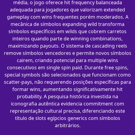
média, o jogo oferece hit frequency balanceada
adequada para jogadores que valorizam extended
gameplay com wins frequentes porém moderados. A
mecânica de símbolos expanding wild transforma
símbolos específicos em wilds que cobrem carretos
inteiros quando parte de winning combinations,
maximizando payouts. O sistema de cascading reels
remove símbolos vencedores e permite novos símbolos
cairem, criando potencial para multiple wins
consecutivos em single spin paid. Durante free spins,
special symbols são selecionados que funcionam como
scatter-pays, não requerendo posições específicas para
formar wins, aumentando significativamente hit
probability. A pesquisa histórica investida na
iconografia autêntica evidencia commitment com
representação cultural precisa, diferenciando este
título de slots egípcios generics com símbolos
arbitrários.