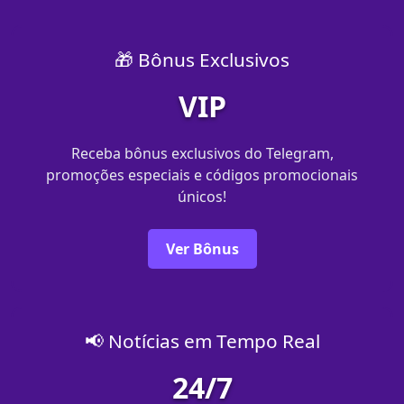
🎁 Bônus Exclusivos
VIP
Receba bônus exclusivos do Telegram,
promoções especiais e códigos promocionais
únicos!
Ver Bônus
📢 Notícias em Tempo Real
24/7