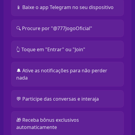
📱 Baixe o app Telegram no seu dispositivo
🔍 Procure por "@777JogoOficial"
👆 Toque em "Entrar" ou "Join"
🔔 Ative as notificações para não perder
nada
💬 Participe das conversas e interaja
🎁 Receba bônus exclusivos
automaticamente