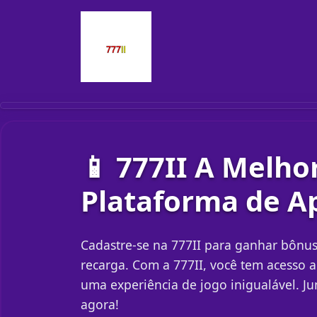
📱 777II A Melho
Plataforma de A
Cadastre-se na 777II para ganhar bônu
recarga. Com a 777II, você tem acesso a
uma experiência de jogo inigualável. J
agora!