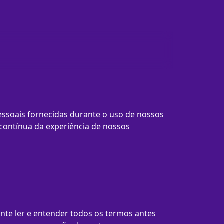
essoais fornecidas durante o uso de nossos
 contínua da experiência de nossos
nte ler e entender todos os termos antes