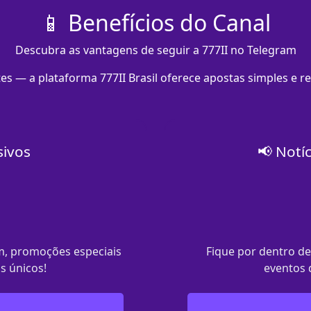
📱 Benefícios do Canal
Descubra as vantagens de seguir a 777II no Telegram
tes — a plataforma 777II Brasil oferece apostas simples e 
sivos
📢 Notí
m, promoções especiais
Fique por dentro d
s únicos!
eventos 