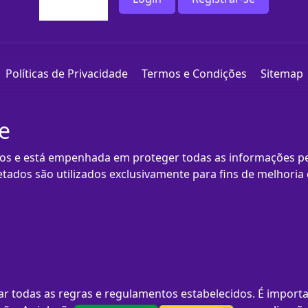
Políticas de Privacidade
Termos e Condições
Sitemap
de
ários e está empenhada em proteger todas as informações p
tados são utilizados exclusivamente para fins de melhoria
r todas as regras e regulamentos estabelecidos. É importa