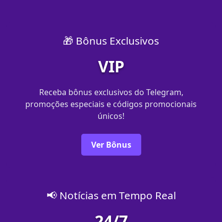
🎁 Bônus Exclusivos
VIP
Receba bônus exclusivos do Telegram,
promoções especiais e códigos promocionais
únicos!
Ver Bônus
📢 Notícias em Tempo Real
24/7