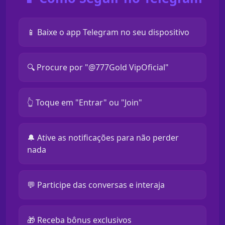
📱 Baixe o app Telegram no seu dispositivo
🔍 Procure por "@777Gold VipOficial"
👆 Toque em "Entrar" ou "Join"
🔔 Ative as notificações para não perder
nada
💬 Participe das conversas e interaja
🎁 Receba bônus exclusivos