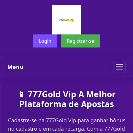
Login
Registrar-se
Menu
📱 777Gold Vip A Melhor
Plataforma de Apostas
Cadastre-se na 777Gold Vip para ganhar bônus
no cadastro e em cada recarga. Com a 777Gold