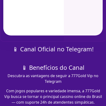
📱 Canal Oficial no Telegram!
📱 Benefícios do Canal
Descubra as vantagens de seguir a 777Gold Vip no
Telegram
Com jogos populares e variedade imensa, a 777Gold
Vip busca se tornar o principal cassino online do Brasil
— com suporte 24h de atendentes simpáticas.