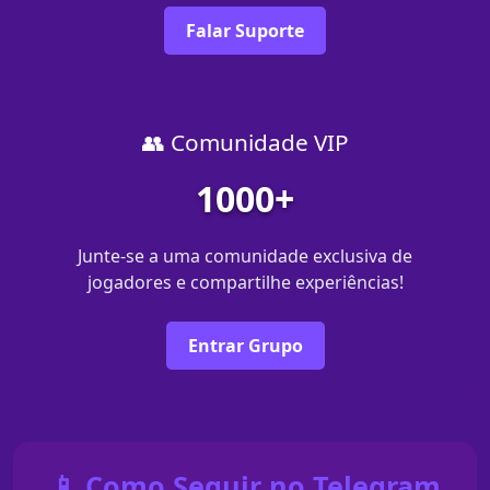
Falar Suporte
👥 Comunidade VIP
1000+
Junte-se a uma comunidade exclusiva de
jogadores e compartilhe experiências!
Entrar Grupo
📱 Como Seguir no Telegram