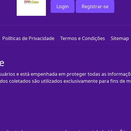
Login
Registrar-se
Políticas de Privacidade
Termos e Condições
Sitemap
de
usuários e está empenhada em proteger todas as informaçõ
os coletados são utilizados exclusivamente para fins de m