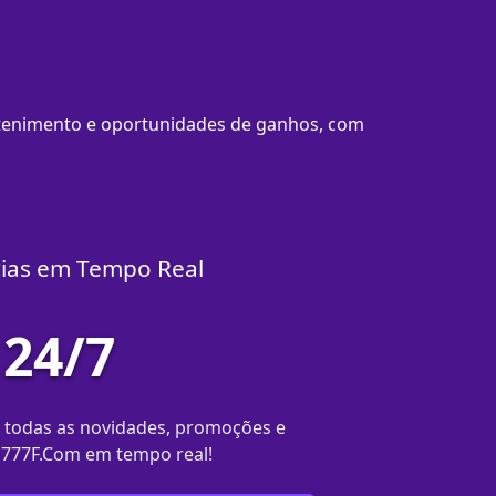
tenimento e oportunidades de ganhos, com
cias em Tempo Real
24/7
e todas as novidades, promoções e
 777F.Com em tempo real!