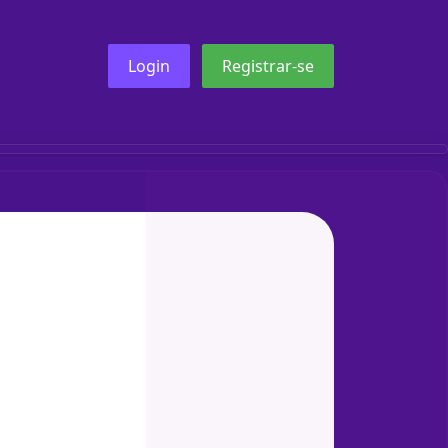
Login
Registrar-se