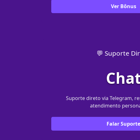
Ver Bônus
💬 Suporte Di
Cha
Suporte direto via Telegram, r
atendimento persona
Falar Suport