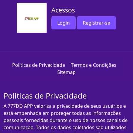
Acessos
Login
Registrar-se
Políticas de Privacidade
Termos e Condições
Sitemap
Políticas de Privacidade
A 777DD APP valoriza a privacidade de seus usuários e
está empenhada em proteger todas as informações
pessoais fornecidas durante o uso de nossos canais de
comunicação. Todos os dados coletados são utilizados