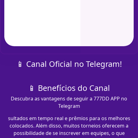
📱 Canal Oficial no Telegram!
📱 Benefícios do Canal
Descubra as vantagens de seguir a 777DD APP no
Telegram
sultados em tempo real e prêmios para os melhores
colocados. Além disso, muitos torneios oferecem a
possibilidade de se inscrever em equipes, o que