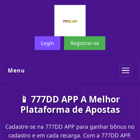
Login
Registrar-se
Menu
📱 777DD APP A Melhor
Plataforma de Apostas
Cadastre-se na 777DD APP para ganhar bônus no
cadastro e em cada recarga. Com a 777DD APP,