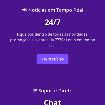
📢 Notícias em Tempo Real
24/7
Fique por dentro de todas as novidades,
promoções e eventos da 777Br Login em tempo
real!
Ver Notícias
💬 Suporte Direto
Chat