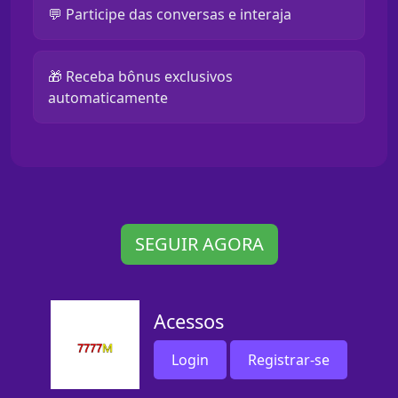
💬 Participe das conversas e interaja
🎁 Receba bônus exclusivos
automaticamente
SEGUIR AGORA
Acessos
Login
Registrar-se