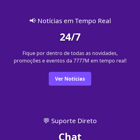
📢 Notícias em Tempo Real
24/7
Fique por dentro de todas as novidades,
promoções e eventos da 7777M em tempo real!
Ver Notícias
💬 Suporte Direto
Chat