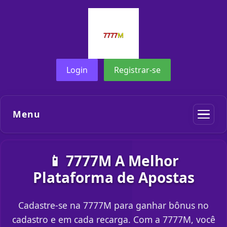
Login
Registrar-se
Menu
📱 7777M A Melhor
Plataforma de Apostas
Cadastre-se na 7777M para ganhar bônus no
cadastro e em cada recarga. Com a 7777M, você