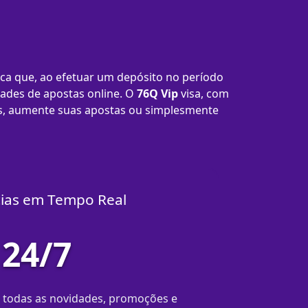
fica que, ao efetuar um depósito no período
ades de apostas online. O
76Q Vip
visa, com
os, aumente suas apostas ou simplesmente
cias em Tempo Real
24/7
e todas as novidades, promoções e