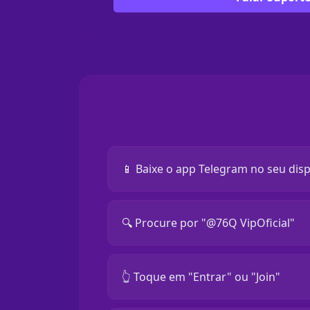
📱 Baixe o app Telegram no seu disp
🔍 Procure por "@76Q VipOficial"
👆 Toque em "Entrar" ou "Join"