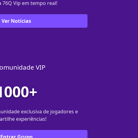
a 76Q Vip em tempo real!
Ver Notícias
Comunidade VIP
1000+
unidade exclusiva de jogadores e
rtilhe experiências!
Entrar Grupo