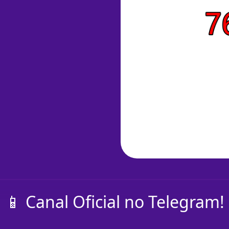
📱 Canal Oficial no Telegram!