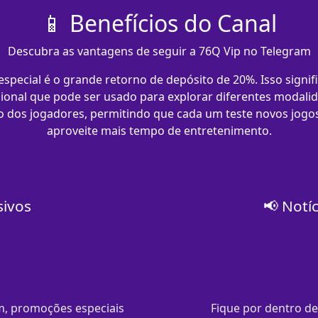
📱 Benefícios do Canal
Descubra as vantagens de seguir a 76Q Vip no Telegram
special é o grande retorno de depósito de 20%. Isso signi
onal que pode ser usado para explorar diferentes modalid
ldo dos jogadores, permitindo que cada um teste novos jog
aproveite mais tempo de entretenimento.
sivos
📢 Notí
m, promoções especiais
Fique por dentro d