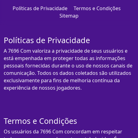
Políticas de Privacidade
Termos e Condições
Sitemap
Políticas de Privacidade
A 7696 Com valoriza a privacidade de seus usuários e
está empenhada em proteger todas as informações
pessoais fornecidas durante o uso de nossos canais de
comunicação. Todos os dados coletados são utilizados
exclusivamente para fins de melhoria contínua da
experiência de nossos jogadores.
Termos e Condições
Os usuários da 7696 Com concordam em respeitar