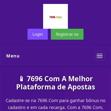
Login
Registrar-se
Menu
📱 7696 Com A Melhor
Plataforma de Apostas
Cadastre-se na 7696 Com para ganhar bônus no
cadastro e em cada recarga. Com a 7696 Com,