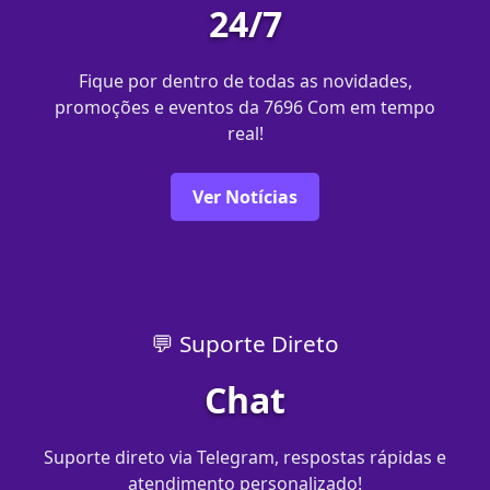
24/7
Fique por dentro de todas as novidades,
promoções e eventos da 7696 Com em tempo
real!
Ver Notícias
💬 Suporte Direto
Chat
Suporte direto via Telegram, respostas rápidas e
atendimento personalizado!