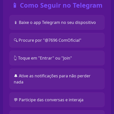
📱 Como Seguir no Telegram
📱 Baixe o app Telegram no seu dispositivo
🔍 Procure por "@7696 ComOficial"
👆 Toque em "Entrar" ou "Join"
🔔 Ative as notificações para não perder
nada
💬 Participe das conversas e interaja