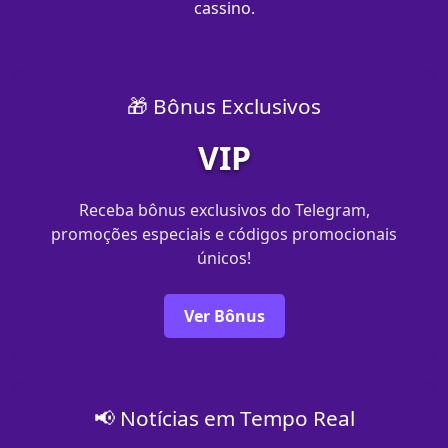
cassino.
🎁 Bônus Exclusivos
VIP
Receba bônus exclusivos do Telegram,
promoções especiais e códigos promocionais
únicos!
Ver Bônus
📢 Notícias em Tempo Real