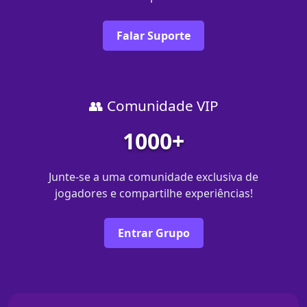
Falar Suporte
👥 Comunidade VIP
1000+
Junte-se a uma comunidade exclusiva de
jogadores e compartilhe experiências!
Entrar Grupo