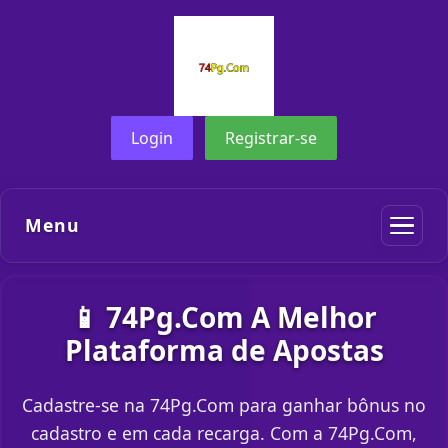
Login
Registrar-se
Menu
📱 74Pg.Com A Melhor
Plataforma de Apostas
Cadastre-se na 74Pg.Com para ganhar bônus no
cadastro e em cada recarga. Com a 74Pg.Com,