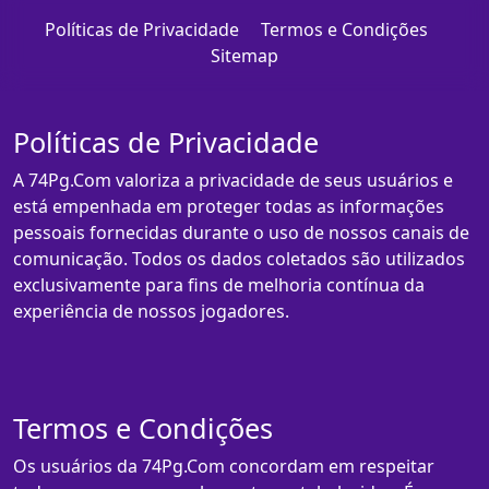
Políticas de Privacidade
Termos e Condições
Sitemap
Políticas de Privacidade
A 74Pg.Com valoriza a privacidade de seus usuários e
está empenhada em proteger todas as informações
pessoais fornecidas durante o uso de nossos canais de
comunicação. Todos os dados coletados são utilizados
exclusivamente para fins de melhoria contínua da
experiência de nossos jogadores.
Termos e Condições
Os usuários da 74Pg.Com concordam em respeitar