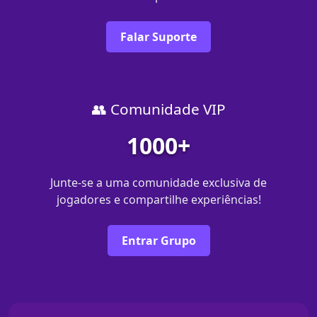
Falar Suporte
👥 Comunidade VIP
1000+
Junte-se a uma comunidade exclusiva de
jogadores e compartilhe experiências!
Entrar Grupo