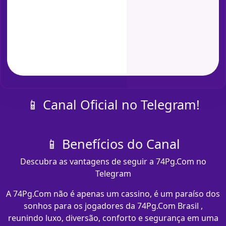
📱 Canal Oficial no Telegram!
📱 Benefícios do Canal
Descubra as vantagens de seguir a 74Pg.Com no
Telegram
A 74Pg.Com não é apenas um cassino, é um paraíso dos
sonhos para os jogadores da 74Pg.Com Brasil ,
reunindo luxo, diversão, conforto e segurança em uma