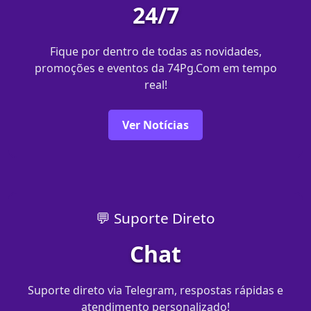
24/7
Fique por dentro de todas as novidades,
promoções e eventos da 74Pg.Com em tempo
real!
Ver Notícias
💬 Suporte Direto
Chat
Suporte direto via Telegram, respostas rápidas e
atendimento personalizado!