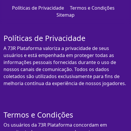
Políticas de Privacidade
Termos e Condições
Sitemap
Políticas de Privacidade
A 73R Plataforma valoriza a privacidade de seus
usuários e está empenhada em proteger todas as
informações pessoais fornecidas durante o uso de
nossos canais de comunicação. Todos os dados
coletados são utilizados exclusivamente para fins de
melhoria contínua da experiência de nossos jogadores.
Termos e Condições
Os usuários da 73R Plataforma concordam em