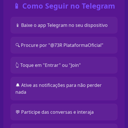
📱 Como Seguir no Telegram
📱 Baixe o app Telegram no seu dispositivo
🔍 Procure por "@73R PlataformaOficial"
👆 Toque em "Entrar" ou "Join"
🔔 Ative as notificações para não perder
nada
💬 Participe das conversas e interaja