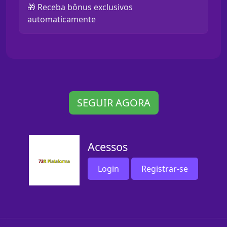
🎁 Receba bônus exclusivos
automaticamente
SEGUIR AGORA
Acessos
Login
Registrar-se