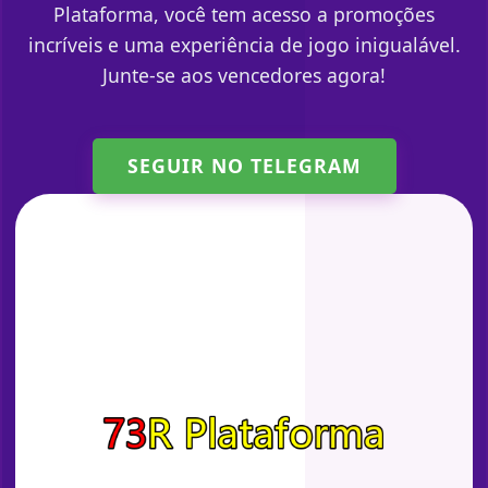
Plataforma, você tem acesso a promoções
incríveis e uma experiência de jogo inigualável.
Junte-se aos vencedores agora!
SEGUIR NO TELEGRAM