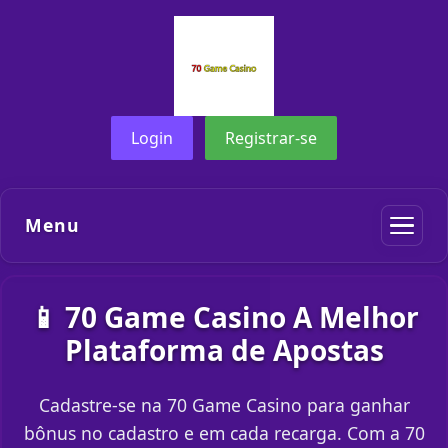
Login
Registrar-se
Menu
📱 70 Game Casino A Melhor
Plataforma de Apostas
Cadastre-se na 70 Game Casino para ganhar
bônus no cadastro e em cada recarga. Com a 70