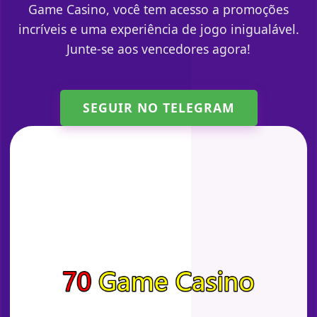
Game Casino, você tem acesso a promoções
incríveis e uma experiência de jogo inigualável.
Junte-se aos vencedores agora!
SEGUIR NO TELEGRAM