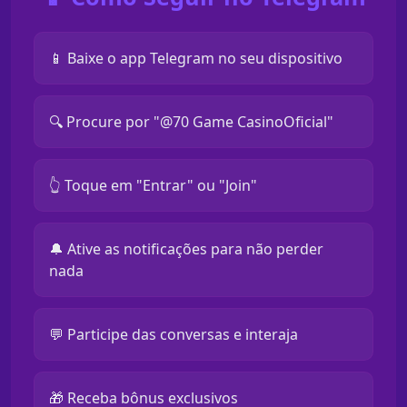
📱 Baixe o app Telegram no seu dispositivo
🔍 Procure por "@70 Game CasinoOficial"
👆 Toque em "Entrar" ou "Join"
🔔 Ative as notificações para não perder
nada
💬 Participe das conversas e interaja
🎁 Receba bônus exclusivos