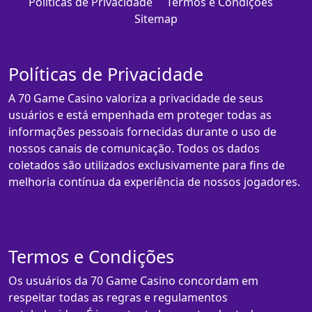
Políticas de Privacidade
Termos e Condições
Sitemap
Políticas de Privacidade
A 70 Game Casino valoriza a privacidade de seus
usuários e está empenhada em proteger todas as
informações pessoais fornecidas durante o uso de
nossos canais de comunicação. Todos os dados
coletados são utilizados exclusivamente para fins de
melhoria contínua da experiência de nossos jogadores.
Termos e Condições
Os usuários da 70 Game Casino concordam em
respeitar todas as regras e regulamentos