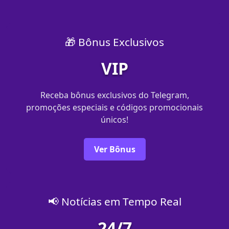
🎁 Bônus Exclusivos
VIP
Receba bônus exclusivos do Telegram,
promoções especiais e códigos promocionais
únicos!
Ver Bônus
📢 Notícias em Tempo Real
24/7