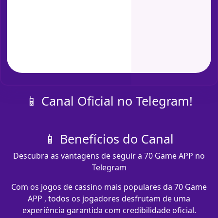
📱 Canal Oficial no Telegram!
📱 Benefícios do Canal
Descubra as vantagens de seguir a 70 Game APP no
Telegram
Com os jogos de cassino mais populares da 70 Game
APP , todos os jogadores desfrutam de uma
experiência garantida com credibilidade oficial.