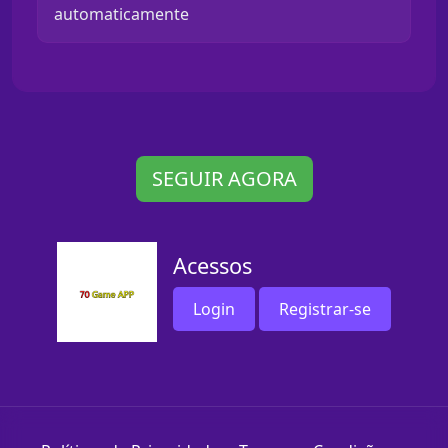
automaticamente
SEGUIR AGORA
Acessos
Login
Registrar-se