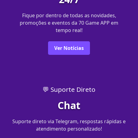
Fique por dentro de todas as novidades,
promoções e eventos da 70 Game APP em
tempo real!
Ver Notícias
💬 Suporte Direto
Chat
Suporte direto via Telegram, respostas rápidas e
atendimento personalizado!