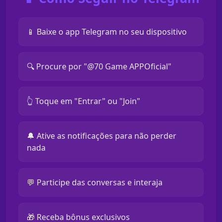
📱 Baixe o app Telegram no seu dispositivo
🔍 Procure por "@70 Game APPOficial"
👆 Toque em "Entrar" ou "Join"
🔔 Ative as notificações para não perder
nada
💬 Participe das conversas e interaja
🎁 Receba bônus exclusivos