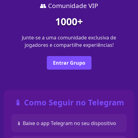
👥 Comunidade VIP
1000+
Junte-se a uma comunidade exclusiva de
jogadores e compartilhe experiências!
Entrar Grupo
📱 Como Seguir no Telegram
📱 Baixe o app Telegram no seu dispositivo