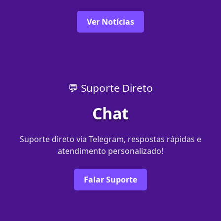
Ver Notícias
💬 Suporte Direto
Chat
Suporte direto via Telegram, respostas rápidas e
atendimento personalizado!
Falar Suporte