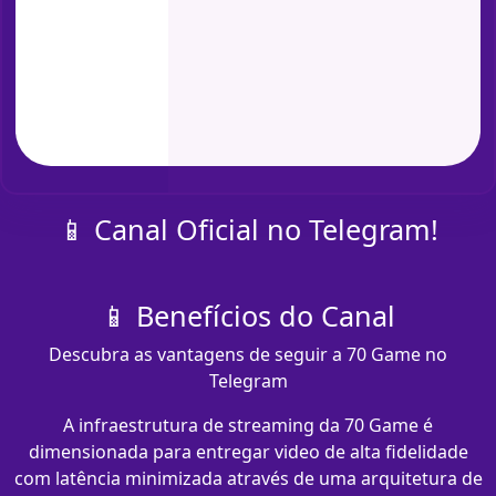
📱 Canal Oficial no Telegram!
📱 Benefícios do Canal
Descubra as vantagens de seguir a 70 Game no
Telegram
A infraestrutura de streaming da 70 Game é
dimensionada para entregar video de alta fidelidade
com latência minimizada através de uma arquitetura de