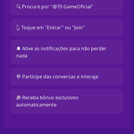
🔍 Procure por "@70 GameOficial"
👆 Toque em "Entrar" ou "Join"
🔔 Ative as notificações para não perder
nada
💬 Participe das conversas e interaja
🎁 Receba bônus exclusivos
automaticamente