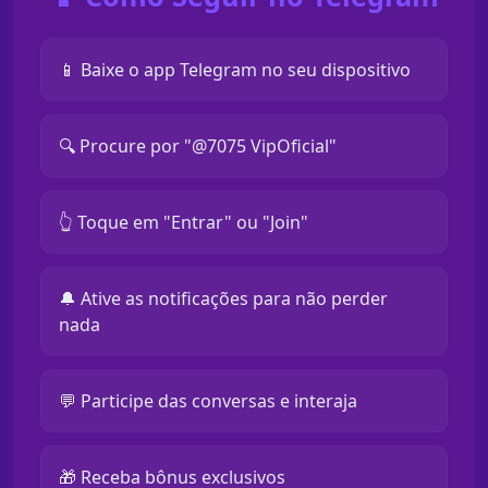
📱 Baixe o app Telegram no seu dispositivo
🔍 Procure por "@7075 VipOficial"
👆 Toque em "Entrar" ou "Join"
🔔 Ative as notificações para não perder
nada
💬 Participe das conversas e interaja
🎁 Receba bônus exclusivos