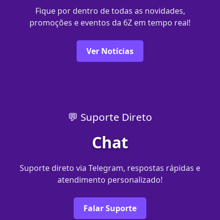
Fique por dentro de todas as novidades,
promoções e eventos da 6Z em tempo real!
Ver Notícias
💬 Suporte Direto
Chat
Suporte direto via Telegram, respostas rápidas e
atendimento personalizado!
Falar Suporte