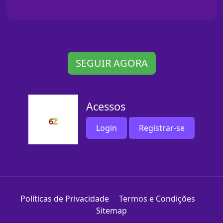
SEGUIR AGORA
Acessos
Login
Registrar-se
Políticas de Privacidade
Termos e Condições
Sitemap