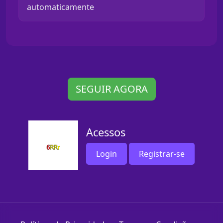
automaticamente
SEGUIR AGORA
Acessos
Login
Registrar-se