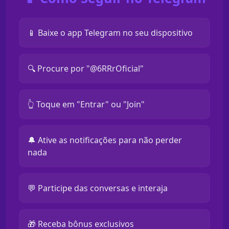
📱 Baixe o app Telegram no seu dispositivo
🔍 Procure por "@6RRrOficial"
👆 Toque em "Entrar" ou "Join"
🔔 Ative as notificações para não perder
nada
💬 Participe das conversas e interaja
🎁 Receba bônus exclusivos