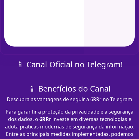
📱 Canal Oficial no Telegram!
📱 Benefícios do Canal
Descubra as vantagens de seguir a 6RRr no Telegram
Para garantir a proteção da privacidade e a segurança
dos dados, o
6RRr
investe em diversas tecnologias e
adota práticas modernas de segurança da informação.
Entre as principais medidas implementadas, podemos