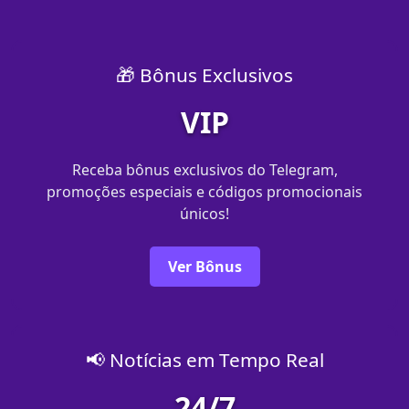
🎁 Bônus Exclusivos
VIP
Receba bônus exclusivos do Telegram,
promoções especiais e códigos promocionais
únicos!
Ver Bônus
📢 Notícias em Tempo Real
24/7