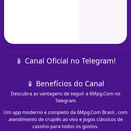
📱 Canal Oficial no Telegram!
📱 Benefícios do Canal
Descubra as vantagens de seguir a 6Mpg.Com no
Telegram
Um app moderno e completo da 6Mpg.Com Brasil , com
atendimento de crupiês ao vivo e jogos clássicos de
cassino para todos os gostos.