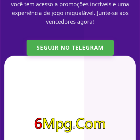
você tem acesso a promoções incríveis e uma
experiência de jogo inigualável. Junte-se aos
vencedores agora!
SEGUIR NO TELEGRAM