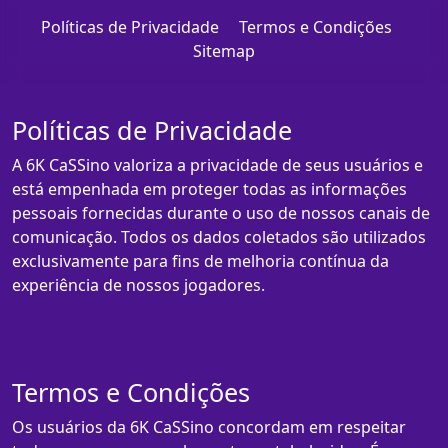
Políticas de Privacidade
Termos e Condições
Sitemap
Políticas de Privacidade
A 6K CaSSino valoriza a privacidade de seus usuários e
está empenhada em proteger todas as informações
pessoais fornecidas durante o uso de nossos canais de
comunicação. Todos os dados coletados são utilizados
exclusivamente para fins de melhoria contínua da
experiência de nossos jogadores.
Termos e Condições
Os usuários da 6K CaSSino concordam em respeitar