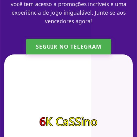
você tem acesso a promoções incríveis e uma
experiência de jogo inigualável. Junte-se aos
vencedores agora!
SEGUIR NO TELEGRAM