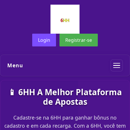
Login
Registrar-se
Menu
📱 6HH A Melhor Plataforma
de Apostas
Cadastre-se na 6HH para ganhar bônus no
cadastro e em cada recarga. Com a 6HH, você tem