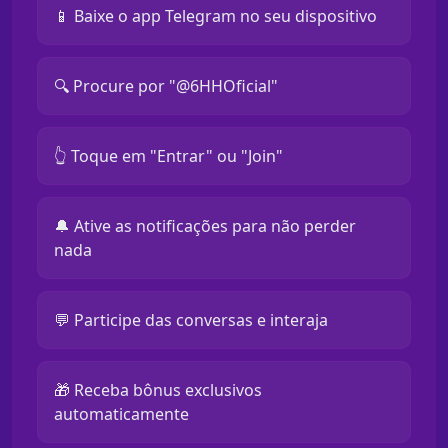
📱 Baixe o app Telegram no seu dispositivo
🔍 Procure por "@6HHOficial"
👆 Toque em "Entrar" ou "Join"
🔔 Ative as notificações para não perder
nada
💬 Participe das conversas e interaja
🎁 Receba bônus exclusivos
automaticamente