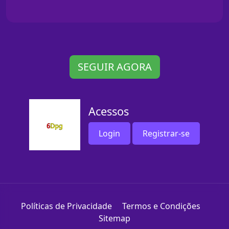
SEGUIR AGORA
Acessos
Login
Registrar-se
Políticas de Privacidade
Termos e Condições
Sitemap