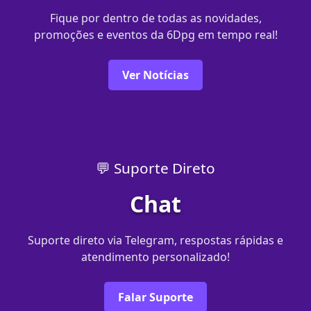
Fique por dentro de todas as novidades,
promoções e eventos da 6Dpg em tempo real!
Ver Notícias
💬 Suporte Direto
Chat
Suporte direto via Telegram, respostas rápidas e
atendimento personalizado!
Falar Suporte