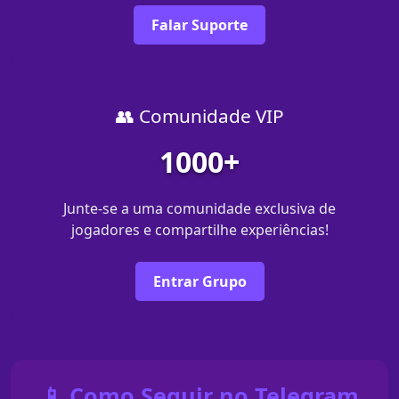
Falar Suporte
👥 Comunidade VIP
1000+
Junte-se a uma comunidade exclusiva de
jogadores e compartilhe experiências!
Entrar Grupo
📱 Como Seguir no Telegram