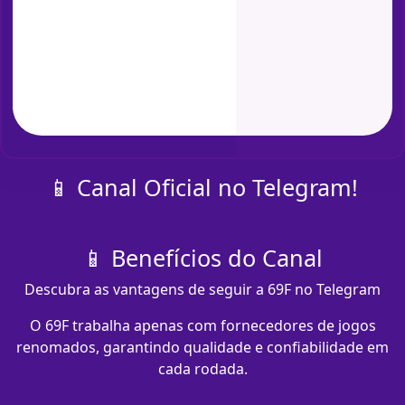
📱 Canal Oficial no Telegram!
📱 Benefícios do Canal
Descubra as vantagens de seguir a 69F no Telegram
O 69F trabalha apenas com fornecedores de jogos
renomados, garantindo qualidade e confiabilidade em
cada rodada.