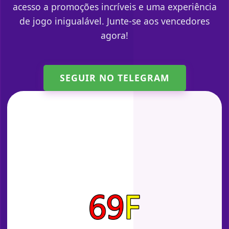
acesso a promoções incríveis e uma experiência
de jogo inigualável. Junte-se aos vencedores
agora!
SEGUIR NO TELEGRAM