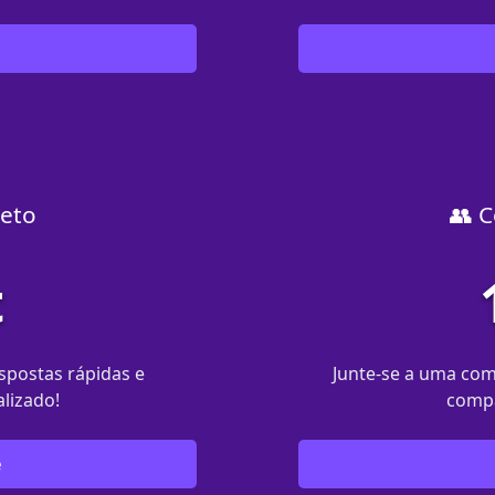
reto
👥 
t
espostas rápidas e
Junte-se a uma com
lizado!
compa
e