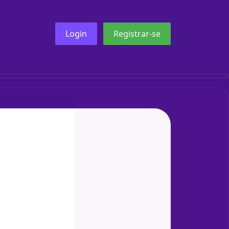
Login
Registrar-se