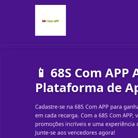
📱 68S Com APP 
Plataforma de A
Cadastre-se na 68S Com APP para ganha
em cada recarga. Com a 68S Com APP, v
promoções incríveis e uma experiência d
Junte-se aos vencedores agora!