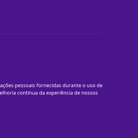
ações pessoais fornecidas durante o uso de
elhoria contínua da experiência de nossos