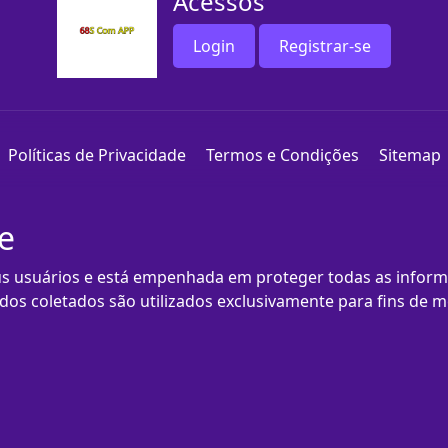
Acessos
Login
Registrar-se
Políticas de Privacidade
Termos e Condições
Sitemap
de
eus usuários e está empenhada em proteger todas as inform
os coletados são utilizados exclusivamente para fins de m