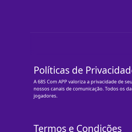
Políticas de Privacida
A 68S Com APP valoriza a privacidade de s
nossos canais de comunicação. Todos os dad
jogadores.
Termos e Condições