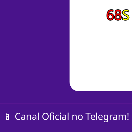
📱 Canal Oficial no Telegram!