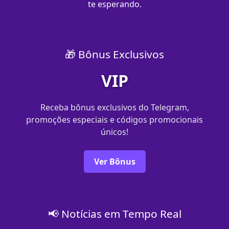
te esperando.
🎁 Bônus Exclusivos
VIP
Receba bônus exclusivos do Telegram,
promoções especiais e códigos promocionais
únicos!
Ver Bônus
📢 Notícias em Tempo Real