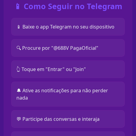
📱 Como Seguir no Telegram
📱 Baixe o app Telegram no seu dispositivo
🔍 Procure por "@688V PagaOficial"
👆 Toque em "Entrar" ou "Join"
🔔 Ative as notificações para não perder
nada
💬 Participe das conversas e interaja