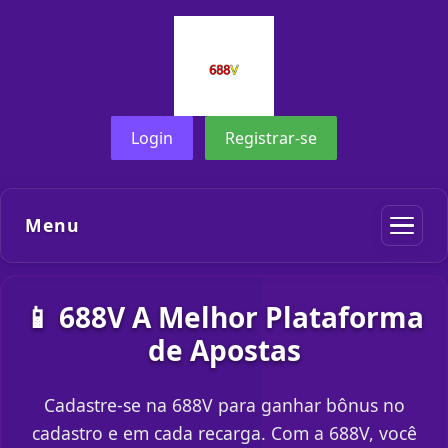
Login
Registrar-se
Menu
📱 688V A Melhor Plataforma
de Apostas
Cadastre-se na 688V para ganhar bônus no
cadastro e em cada recarga. Com a 688V, você