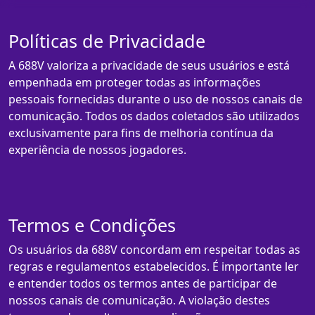
Políticas de Privacidade
A 688V valoriza a privacidade de seus usuários e está
empenhada em proteger todas as informações
pessoais fornecidas durante o uso de nossos canais de
comunicação. Todos os dados coletados são utilizados
exclusivamente para fins de melhoria contínua da
experiência de nossos jogadores.
Termos e Condições
Os usuários da 688V concordam em respeitar todas as
regras e regulamentos estabelecidos. É importante ler
e entender todos os termos antes de participar de
nossos canais de comunicação. A violação destes