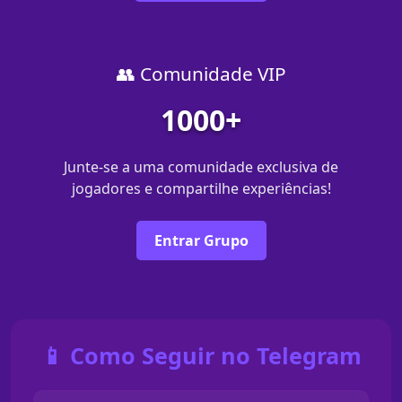
👥 Comunidade VIP
1000+
Junte-se a uma comunidade exclusiva de
jogadores e compartilhe experiências!
Entrar Grupo
📱 Como Seguir no Telegram