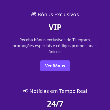
🎁 Bônus Exclusivos
VIP
Receba bônus exclusivos do Telegram,
promoções especiais e códigos promocionais
únicos!
Ver Bônus
📢 Notícias em Tempo Real
24/7