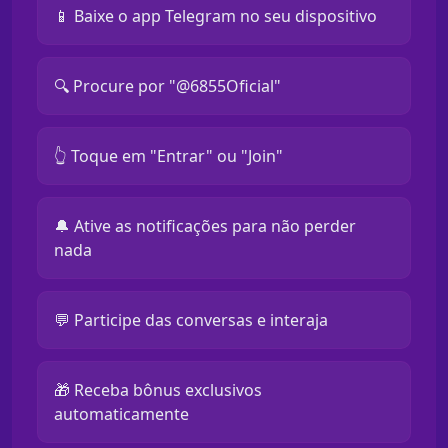
📱 Baixe o app Telegram no seu dispositivo
🔍 Procure por "@6855Oficial"
👆 Toque em "Entrar" ou "Join"
🔔 Ative as notificações para não perder
nada
💬 Participe das conversas e interaja
🎁 Receba bônus exclusivos
automaticamente