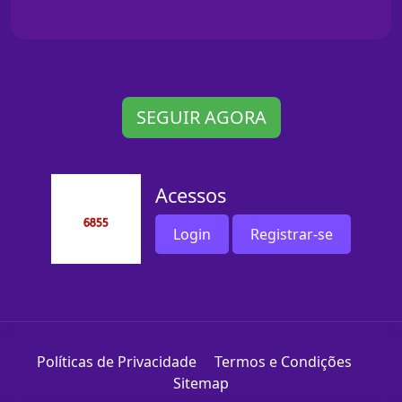
SEGUIR AGORA
Acessos
Login
Registrar-se
Políticas de Privacidade
Termos e Condições
Sitemap