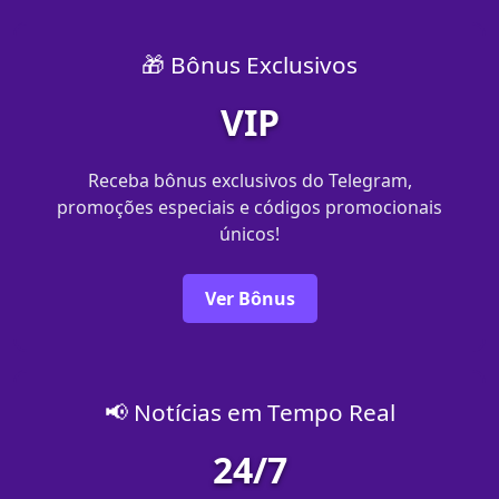
🎁 Bônus Exclusivos
VIP
Receba bônus exclusivos do Telegram,
promoções especiais e códigos promocionais
únicos!
Ver Bônus
📢 Notícias em Tempo Real
24/7