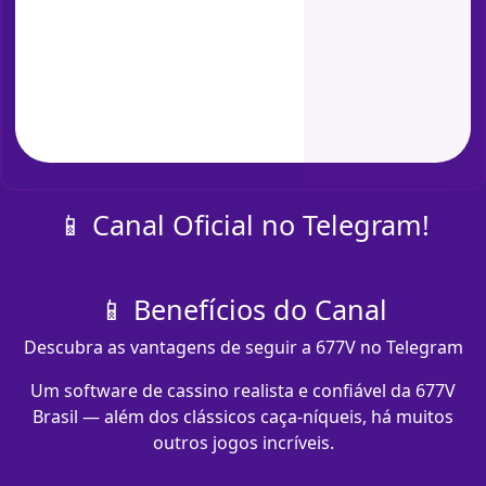
📱 Canal Oficial no Telegram!
📱 Benefícios do Canal
Descubra as vantagens de seguir a 677V no Telegram
Um software de cassino realista e confiável da 677V
Brasil — além dos clássicos caça-níqueis, há muitos
outros jogos incríveis.