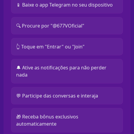
📱 Baixe o app Telegram no seu dispositivo
🔍 Procure por "@677VOficial"
👆 Toque em "Entrar" ou "Join"
🔔 Ative as notificações para não perder
nada
💬 Participe das conversas e interaja
🎁 Receba bônus exclusivos
automaticamente