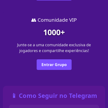
👥 Comunidade VIP
1000+
Junte-se a uma comunidade exclusiva de
jogadores e compartilhe experiências!
Entrar Grupo
📱 Como Seguir no Telegram