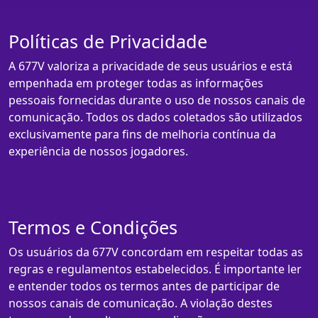
Políticas de Privacidade
A 677V valoriza a privacidade de seus usuários e está
empenhada em proteger todas as informações
pessoais fornecidas durante o uso de nossos canais de
comunicação. Todos os dados coletados são utilizados
exclusivamente para fins de melhoria contínua da
experiência de nossos jogadores.
Termos e Condições
Os usuários da 677V concordam em respeitar todas as
regras e regulamentos estabelecidos. É importante ler
e entender todos os termos antes de participar de
nossos canais de comunicação. A violação destes