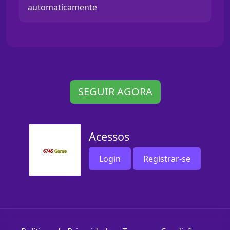
automaticamente
SEGUIR AGORA
Acessos
Login
Registrar-se