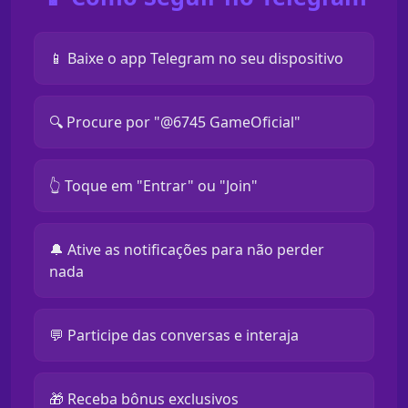
📱 Baixe o app Telegram no seu dispositivo
🔍 Procure por "@6745 GameOficial"
👆 Toque em "Entrar" ou "Join"
🔔 Ative as notificações para não perder
nada
💬 Participe das conversas e interaja
🎁 Receba bônus exclusivos