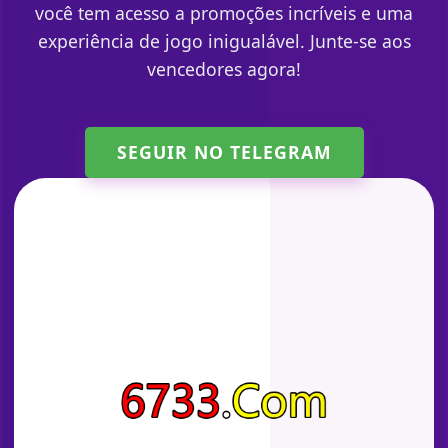
você tem acesso a promoções incríveis e uma
experiência de jogo inigualável. Junte-se aos
vencedores agora!
SEGUIR NO TELEGRAM