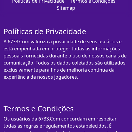
Políticas de Privacidade
Termos e Condições
Sitemap
Políticas de Privacidade
A 6733.Com valoriza a privacidade de seus usuários e
está empenhada em proteger todas as informações
pessoais fornecidas durante o uso de nossos canais de
comunicação. Todos os dados coletados são utilizados
exclusivamente para fins de melhoria contínua da
experiência de nossos jogadores.
Termos e Condições
Os usuários da 6733.Com concordam em respeitar
todas as regras e regulamentos estabelecidos. É