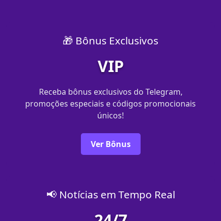
🎁 Bônus Exclusivos
VIP
Receba bônus exclusivos do Telegram,
promoções especiais e códigos promocionais
únicos!
Ver Bônus
📢 Notícias em Tempo Real
24/7