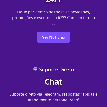
Fique por dentro de todas as novidades,
promoções e eventos da 6733.Com em tempo
real!
Ver Notícias
💬 Suporte Direto
Chat
Suporte direto via Telegram, respostas rápidas e
atendimento personalizado!